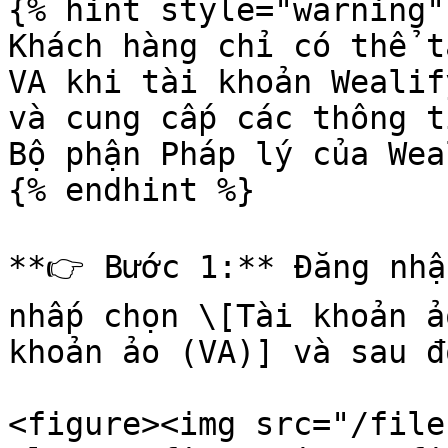
{% hint style="warning" 
Khách hàng chỉ có thể t
VA khi tài khoản Wealif
và cung cấp các thông t
Bộ phận Pháp lý của Wea
{% endhint %}

**👉 Bước 1:** Đăng nhậ
nhấp chọn \[Tài khoản ả
khoản ảo (VA)] và sau đ
<figure><img src="/file