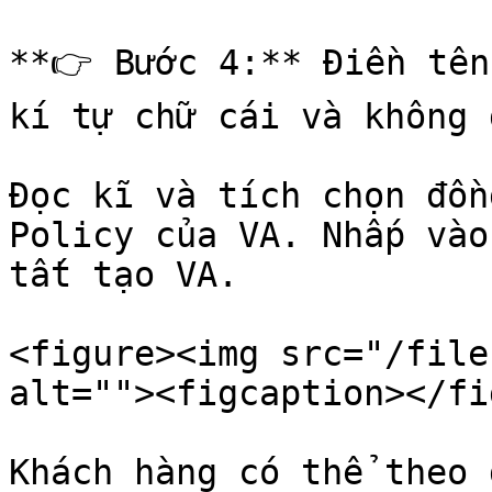
**👉 Bước 4:** Điền tên
kí tự chữ cái và không 
Đọc kĩ và tích chọn đồn
Policy của VA. Nhấp vào
tất tạo VA.

<figure><img src="/file
alt=""><figcaption></fi
Khách hàng có thể theo 