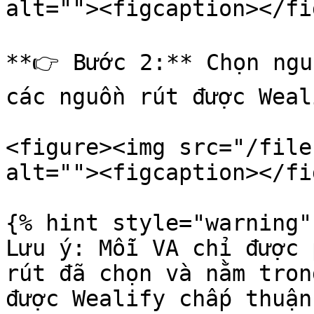
alt=""><figcaption></fi
**👉 Bước 2:** Chọn ngu
các nguồn rút được Weal
<figure><img src="/file
alt=""><figcaption></fi
{% hint style="warning" 
Lưu ý: Mỗi VA chỉ được 
rút đã chọn và nằm tron
được Wealify chấp thuận