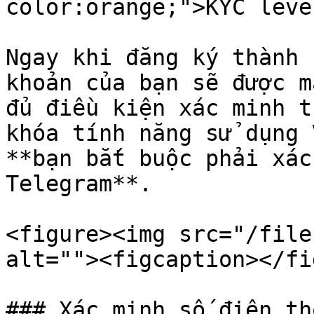
color:orange;">KYC leve
Ngay khi đăng ký thành 
khoản của bạn sẽ được m
đủ điều kiện xác minh t
khóa tính năng sử dụng 
**bạn bắt buộc phải xác
Telegram**.

<figure><img src="/file
alt=""><figcaption></fi
### Xác minh số điện th