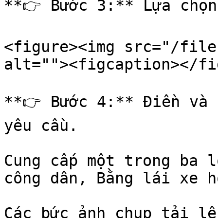
**👉 Bước 3:** Lựa chọn
<figure><img src="/file
alt=""><figcaption></fi
**👉 Bước 4:** Điền và 
yêu cầu.

Cung cấp một trong ba l
công dân, Bằng lái xe h
Các bức ảnh chụp tải lê