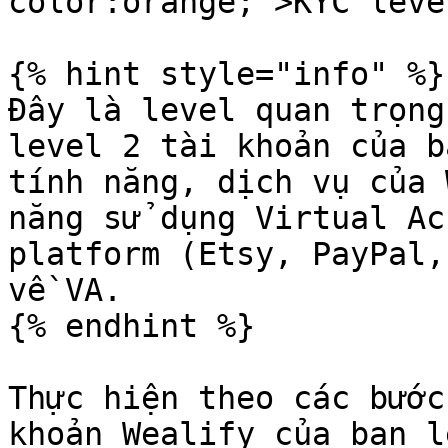
color:orange;">KYC leve
{% hint style="info" %}

Đây là level quan trọng
level 2 tài khoản của b
tính năng, dịch vụ của 
năng sử dụng Virtual Ac
platform (Etsy, PayPal,
về VA.

{% endhint %}

Thực hiện theo các bước
khoản Wealify của bạn l