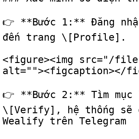
👉 **Bước 1:** Đăng nhậ
đến trang \[Profile].

<figure><img src="/file
alt=""><figcaption></fi
👉 **Bước 2:** Tìm mục 
\[Verify], hệ thống sẽ 
Wealify trên Telegram
