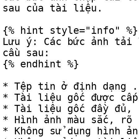
sau của tài liệu.

{% hint style="info" %}

Lưu ý: Các bức ảnh tải 
cầu sau:

{% endhint %}

* Tệp tin ở định dạng .
* Tài liệu gốc được cấp
* Tài liệu gốc đầy đủ, 
* Hình ảnh màu sắc, rõ 
* Không sử dụng hình ản