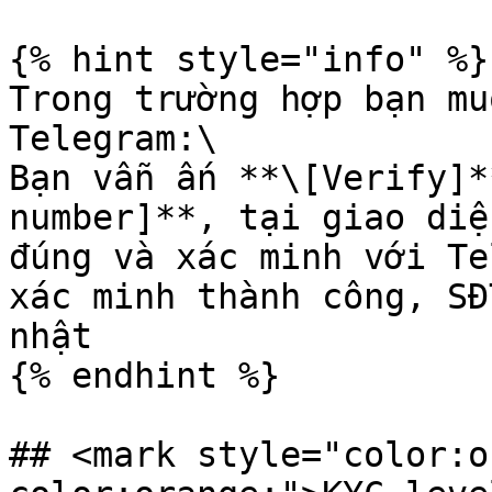
{% hint style="info" %}

Trong trường hợp bạn mu
Telegram:\

Bạn vẫn ấn **\[Verify]*
number]**, tại giao diệ
đúng và xác minh với Te
xác minh thành công, SĐ
nhật

{% endhint %}

## <mark style="color:o