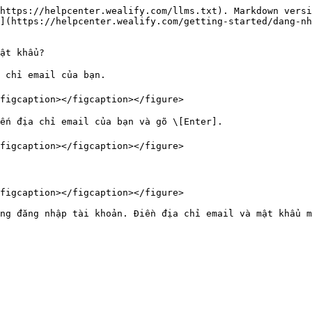
https://helpcenter.wealify.com/llms.txt). Markdown versi
](https://helpcenter.wealify.com/getting-started/dang-nh
ật khẩu?

 chỉ email của bạn.

figcaption></figcaption></figure>

ến địa chỉ email của bạn và gõ \[Enter].

figcaption></figcaption></figure>

figcaption></figcaption></figure>
