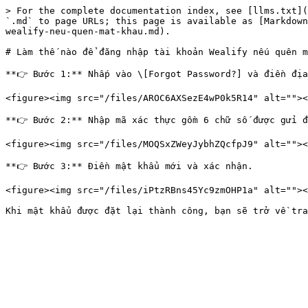
> For the complete documentation index, see [llms.txt](
`.md` to page URLs; this page is available as [Markdown
wealify-neu-quen-mat-khau.md).

# Làm thế nào để đăng nhập tài khoản Wealify nếu quên m
**👉 Bước 1:** Nhấp vào \[Forgot Password?] và điền địa
<figure><img src="/files/AROC6AXSezE4wP0k5R14" alt=""><
**👉 Bước 2:** Nhập mã xác thực gồm 6 chữ số được gửi đ
<figure><img src="/files/MOQSxZWeyJybhZQcfpJ9" alt=""><
**👉 Bước 3:** Điền mật khẩu mới và xác nhận.

<figure><img src="/files/iPtzRBns45Yc9zmOHP1a" alt=""><